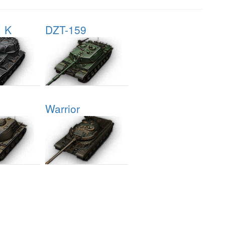
1 K
DZT-159
Warrior