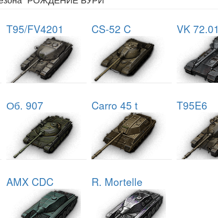
T95/FV4201
CS-52 C
VK 72.0
Об. 907
Carro 45 t
T95E6
AMX CDC
R. Mortelle