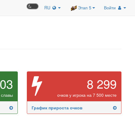
RU
Этап 5
Войти
603
8 299
 славы
очков у игрока на 7 500 месте
График прироста очков