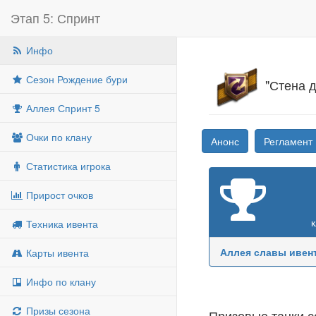
Этап 5: Спринт
Инфо
Сезон Рождение бури
"Стена д
Аллея Спринт 5
Очки по клану
Анонс
Регламент
Статистика игрока
Прирост очков
Техника ивента
Аллея славы ивен
Карты ивента
Инфо по клану
Призы сезона
Призовые танки 