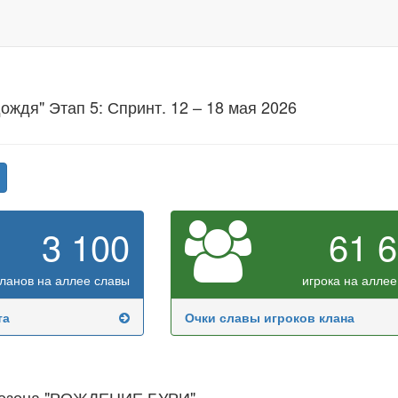
ождя" Этап 5: Спринт. 12 – 18 мая 2026
3 100
61 
кланов на аллее славы
игрока на аллее
та
Очки славы игроков клана
сезона "РОЖДЕНИЕ БУРИ"