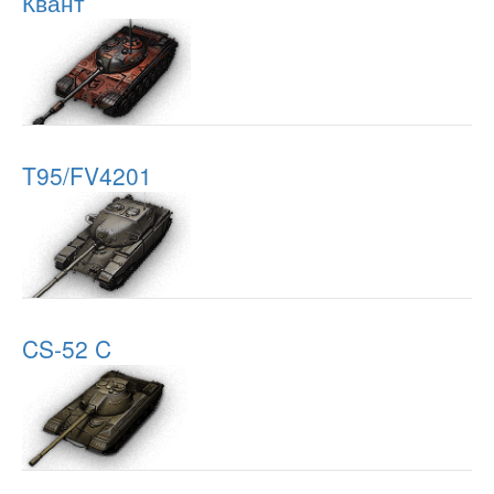
Квант
T95/FV4201
CS-52 C