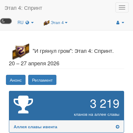
Этап 4: Спринт
Toggl
navig
RU
Этап 4
"И грянул гром": Этап 4: Спринт.
20 – 27 апреля 2026
Анонс
Регламент
3 219
кланов на аллее славы
Аллея славы ивента