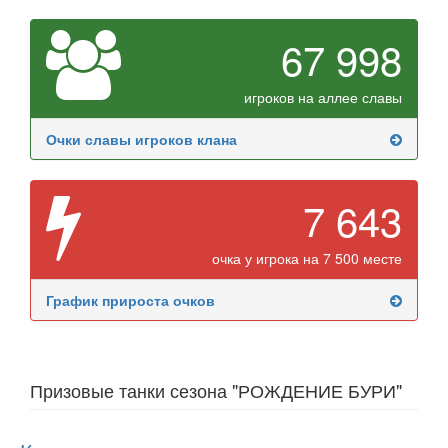
67 998
игроков на аллее славы
Очки славы игроков клана
7 643
очка у игрока на 7 500 месте
График прироста очков
Призовые танки сезона "РОЖДЕНИЕ БУРИ"