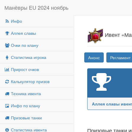
Манёвры EU 2024 ноябрь
Инфо
Аллея славы
Ивент «Ман
Очки по клану
Статистика игрока
Анонс
Регламент
Прирост очков
Калькулятор призов
Техника ивента
Аллея славы ивен
Инфо по клану
Призовые танки
Призовые танки и
Статистика ивента