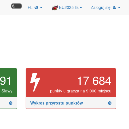
PL
EU2025 lis
Zaloguj się
091
17 684
i Sławy
punkty u gracza na 9 000 miejscu
Wykres przyrostu punktów