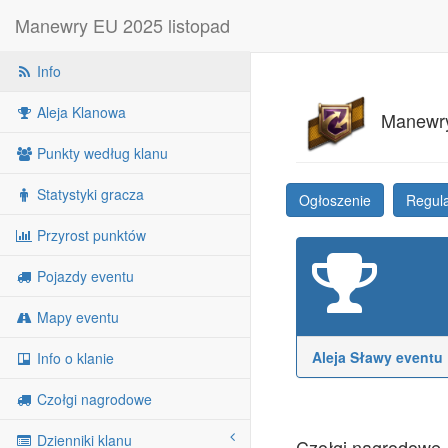
Manewry EU 2025 listopad
Info
Aleja Klanowa
Manewry 
Punkty według klanu
Statystyki gracza
Ogłoszenie
Regul
Przyrost punktów
Pojazdy eventu
Mapy eventu
Aleja Sławy eventu
Info o klanie
Czołgi nagrodowe
Dzienniki klanu
Czołgi nagrodowe