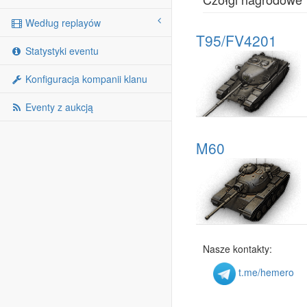
Według replayów
T95/FV4201
Statystyki eventu
Konfiguracja kompanii klanu
Eventy z aukcją
M60
Nasze kontakty:
t.me/hemero