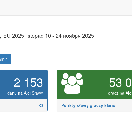
EU 2025 listopad 10 - 24 ноября 2025
amin
2 153
53 
klanu na Alei Sławy
gracz na Ale
Punkty sławy graczy klanu