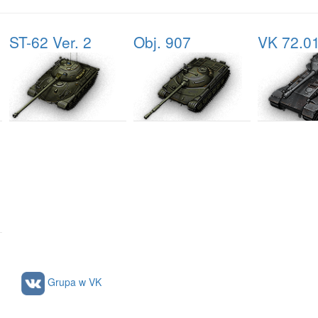
ST-62 Ver. 2
Obj. 907
VK 72.0
Grupa w VK