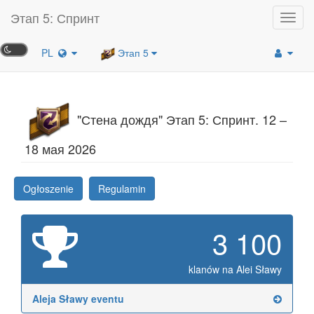
Этап 5: Спринт
Toggl
navig
PL
Этап 5
"Стена дождя" Этап 5: Спринт. 12 –
18 мая 2026
Ogłoszenie
Regulamin
3 100
klanów na Alei Sławy
Aleja Sławy eventu