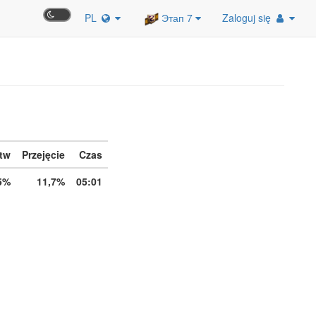
PL
Этап 7
Zaloguj się
tw
Przejęcie
Czas
5%
11,7%
05:01