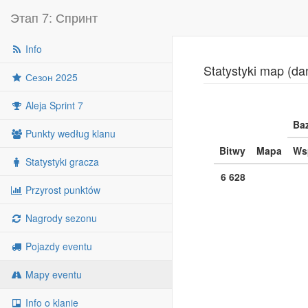
Этап 7: Спринт
Info
Statystyki map (da
Сезон 2025
Aleja Sprint 7
Ba
Punkty według klanu
Bitwy
Mapa
Ws
Statystyki gracza
6 628
Przyrost punktów
Nagrody sezonu
Pojazdy eventu
Mapy eventu
Info o klanie