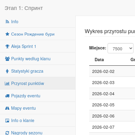
Этап 1: Спринт
Info
Wykres przyrostu pu
Сезон Рождение бури
Aleja Sprint 1
Miejsce:
Punkty według klanu
Data
G
Statystyki gracza
2026-02-02
2026-02-03
Przyrost punktów
2026-02-04
Pojazdy eventu
2026-02-05
Mapy eventu
2026-02-06
Info o klanie
2026-02-07
Nagrody sezonu