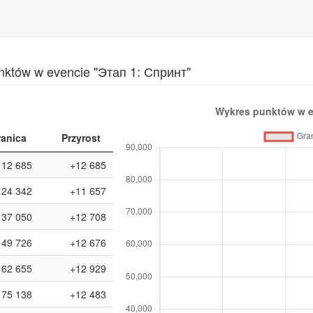
nktów w evencie "Этап 1: Спринт"
ranica
Przyrost
12 685
+12 685
24 342
+11 657
37 050
+12 708
49 726
+12 676
62 655
+12 929
75 138
+12 483