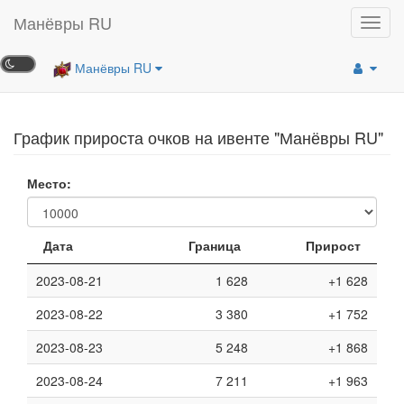
Манёвры RU
Toggl
navig
Манёвры RU
График прироста очков на ивенте "Манёвры RU"
Место:
Дата
Граница
Прирост
2023-08-21
1 628
+1 628
2023-08-22
3 380
+1 752
2023-08-23
5 248
+1 868
2023-08-24
7 211
+1 963