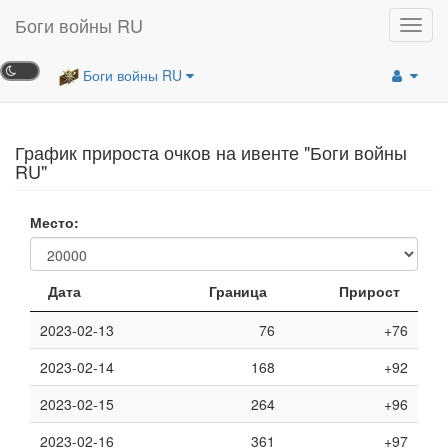
Боги войны RU
Toggl
navig
Боги войны RU
График прироста очков на ивенте "Боги войны
RU"
Место:
Дата
Граница
Прирост
2023-02-13
76
+76
2023-02-14
168
+92
2023-02-15
264
+96
2023-02-16
361
+97