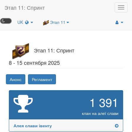
Этап 11: Спринт
Toggl
navig
UK
Этап 11
Этап 11: Спринт
8 - 15 сентября 2025
Анонс
Регламент
1 391
клан на алеї слави
Алея слави івенту