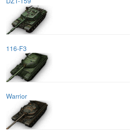
DZT-159
116-F3
Warrior