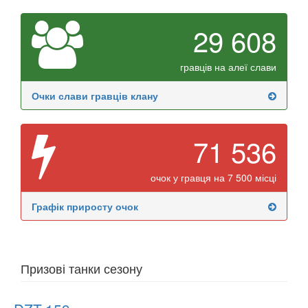
29 608
гравців на алеї слави
Очки слави гравців клану
71 536
очок у гравця на 7 500 місці
Графік приросту очок
Призові танки сезону