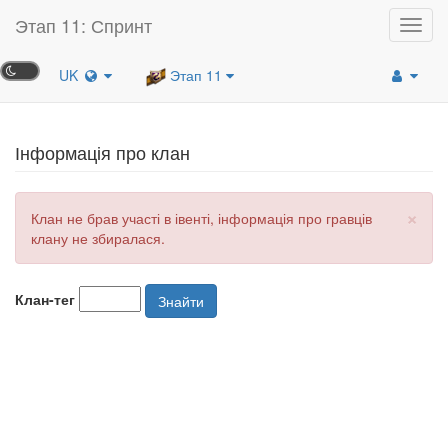
Этап 11: Спринт
Toggl
navig
UK
Этап 11
Інформація про клан
×
Клан не брав участі в івенті, інформація про гравців
клану не збиралася.
Клан-тег
Знайти