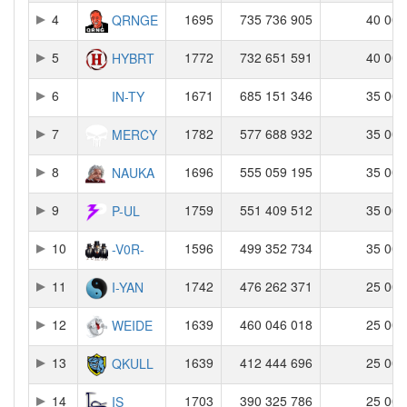
4
1695
735 736 905
40 000
QRNGE
5
1772
732 651 591
40 000
HYBRT
6
1671
685 151 346
35 000
IN-TY
7
1782
577 688 932
35 000
MERCY
8
1696
555 059 195
35 000
NAUKA
9
1759
551 409 512
35 000
P-UL
10
1596
499 352 734
35 000
-V0R-
11
1742
476 262 371
25 000
I-YAN
12
1639
460 046 018
25 000
WEIDE
13
1639
412 444 696
25 000
QKULL
14
1703
390 325 786
25 000
IS