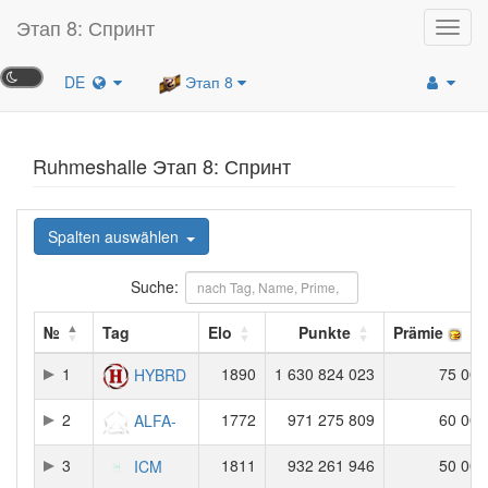
Этап 8: Спринт
Toggl
navig
DE
Этап 8
Ruhmeshalle Этап 8: Спринт
Spalten auswählen
Suche:
№
Tag
Elo
Punkte
Prämie
1
1890
1 630 824 023
75 000
HYBRD
2
1772
971 275 809
60 000
ALFA-
3
1811
932 261 946
50 000
ICM