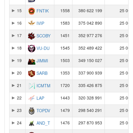
15
1558
380 622 199
25 000
FNTIK
16
1583
375 042 890
25 000
IVIP
17
1451
352 977 276
25 000
SCOBY
18
1545
352 489 422
25 000
VU-DU
19
1503
349 150 027
25 000
JIMMI
20
1353
337 900 939
25 000
SARB
21
1720
335 426 875
25 000
ICMTM
22
1443
320 328 991
25 000
LAP
23
1479
298 540 291
25 000
TOPDV
24
1476
297 870 953
25 000
AND_T