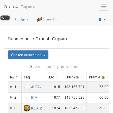
Этап 4: Спринт
Toggl
navig
DE
Этап 4
Ruhmeshalle Этап 4: Спринт
Spalten auswählen
Suche:
№
Tag
Elo
Punkte
Prämie
1
1915
193 167 721
75 000
ALFA-
2
1877
143 755 823
60 000
ICM
3
1874
137 245 820
50 000
KZS42