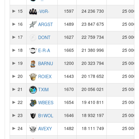
15
1597
24 236 730
25 000
-V0R-
16
1489
23 847 675
25 000
ARGST
17
1627
22 759 734
25 000
DONT
18
1665
21 380 996
25 000
E-R-A
19
1200
20 323 794
25 000
BARNU
20
1443
20 178 652
25 000
ROIEX
21
1670
20 056 021
25 000
TXIM
22
1654
19 410 811
25 000
WBEES
23
1646
18 932 197
25 000
B1WOL
24
1482
18 111 749
25 000
AVEXY