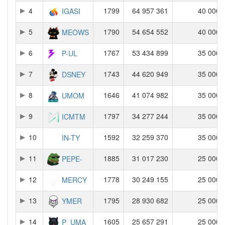
4
1799
64 957 361
40 000
IGASI
5
1790
54 654 552
40 000
MEOWS
6
1767
53 434 899
35 000
P-UL
7
1743
44 620 949
35 000
DSNEY
8
1646
41 074 982
35 000
UMOM
9
1797
34 277 244
35 000
ICMTM
10
1592
32 259 370
35 000
IN-TY
11
1885
31 017 230
25 000
PEPE-
12
1778
30 249 155
25 000
MERCY
13
1795
28 930 682
25 000
YMER
14
1605
25 657 291
25 000
P_UMA