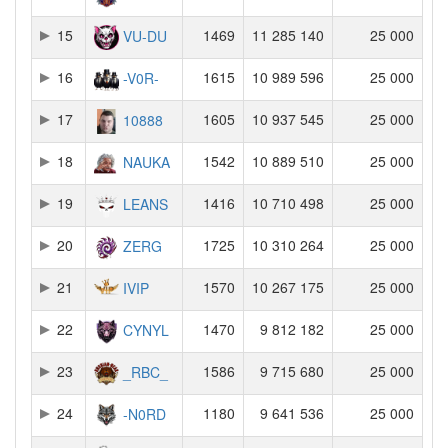
15
1469
11 285 140
25 000
VU-DU
16
1615
10 989 596
25 000
-V0R-
17
1605
10 937 545
25 000
10888
18
1542
10 889 510
25 000
NAUKA
19
1416
10 710 498
25 000
LEANS
20
1725
10 310 264
25 000
ZERG
21
1570
10 267 175
25 000
IVIP
22
1470
9 812 182
25 000
CYNYL
23
1586
9 715 680
25 000
_RBC_
24
1180
9 641 536
25 000
-N0RD