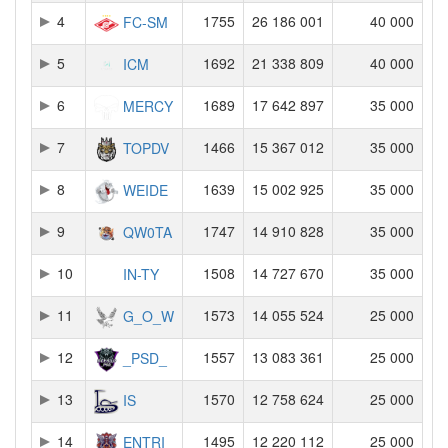
4
1755
26 186 001
40 000
FC-SM
5
1692
21 338 809
40 000
ICM
6
1689
17 642 897
35 000
MERCY
7
1466
15 367 012
35 000
TOPDV
8
1639
15 002 925
35 000
WEIDE
9
1747
14 910 828
35 000
QW0TA
10
1508
14 727 670
35 000
IN-TY
11
1573
14 055 524
25 000
G_O_W
12
1557
13 083 361
25 000
_PSD_
13
1570
12 758 624
25 000
IS
14
1495
12 220 112
25 000
ENTRI