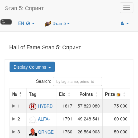
Этап 5: Спринт
Toggl
navig
EN
Этап 5
Hall of Fame Этап 5: Спринт
Display Сolumns
Search:
№
Tag
Elo
Points
Prize
1
1817
57 829 080
75 000
HYBRD
2
1791
49 248 541
60 000
ALFA-
3
1760
26 564 903
50 000
QRNGE