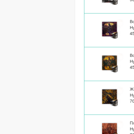
В
Н
4
В
Н
4
Ж
Н
7
П
Н