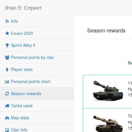
Этап 5: Спринт
Info
Season rewards
Сезон 2025
Sprint Alley 5
Personal points by clan
В
Player stats
Personal points chart
1
Н
Season rewards
1
Tanks used
T
Map stats
Н
1
Clan Info