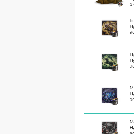
5 
Б
Н
9
П
Н
9
М
Н
9
М
Н
9