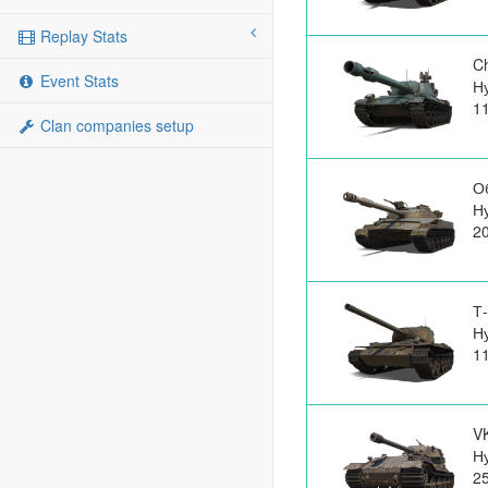
Replay Stats
C
Event Stats
Н
1
Clan companies setup
О
Н
2
Т
Н
1
VK
Н
2