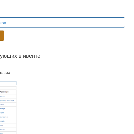
ков
и
вующих в ивенте
ков за