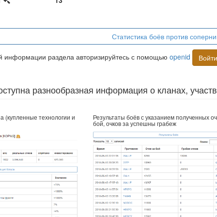
ы
13
Статистика боёв против соперни
ой информации раздела авторизируйтесь с помощью
openid
Войт
оступна разнообразная информация о кланах, участ
а (купленные технологии и
Результаты боёв с указанием полученных оч
бой, очков за успешны грабеж