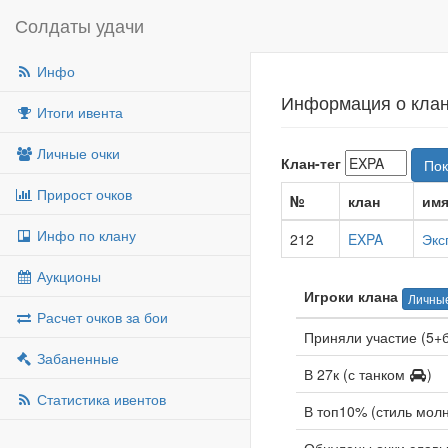
Солдаты удачи
Инфо
Информация о клан
Итоги ивента
Личные очки
Клан-тег
Пок
Прирост очков
№
клан
им
Инфо по клану
212
EXPA
Экс
Аукционы
Игроки клана
Личные
Расчет очков за бои
Приняли участие (5+
Забаненные
В 27к (с танком
)
Статистика ивентов
В топ10% (стиль мол