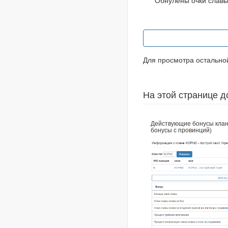
Обнулены очки слав
Для просмотра остальн
На этой странице д
Действующие бонусы клан
бонусы с провинций)