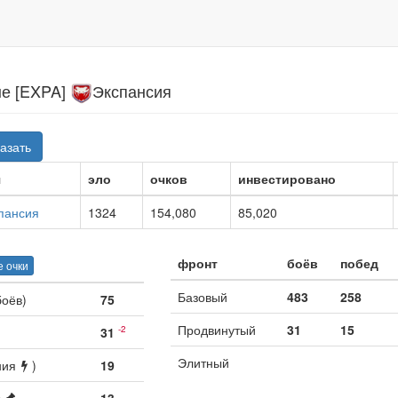
е [EXPA]
Экспансия
азать
я
эло
очков
инвестировано
пансия
1324
154,080
85,020
фронт
боёв
побед
 очки
Базовый
483
258
боёв)
75
Продвинутый
31
15
-2
31
Элитный
ния
)
19