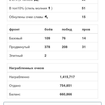
В топ10% (стиль молния
)
51
Обнулены очки славы
15
фронт
боёв
побед
пров
Базовый
109
76
14
Продвинутый
378
208
31
Элитный
2
Награбленных очков
Награбленно
1,415,717
Отдано
754,851
Баланс
660,866