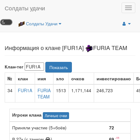
Солдаты удачи
Toggl
navig
Солдаты Удачи
Информация о клане [FUR1A]
FURIA TEAM
Клан-тег
Показать
№
клан
имя
эло
очков
инвестировано
Б
34
FUR1A
FURIA
1513
1,171,144
246,723
4
TEAM
Игроки клана
Личные очки
Приняли участие (5+боёв)
72
-11
В 27к (с танком
)
69