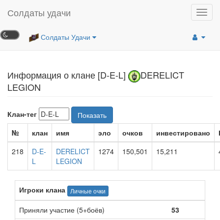
Солдаты удачи
Toggl
navig
Солдаты Удачи
Информация о клане [D-E-L]
DERELICT
LEGION
Клан-тег
Показать
№
клан
имя
эло
очков
инвестировано
218
D-E-
DERELICT
1274
150,501
15,211
L
LEGION
Игроки клана
Личные очки
Приняли участие (5+боёв)
53