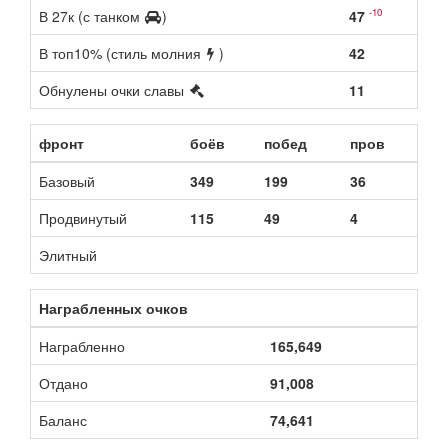
-10
В 27к (с танком
)
47
В топ10% (стиль молния
)
42
Обнулены очки славы
11
фронт
боёв
побед
пров
Базовый
349
199
36
Продвинутый
115
49
4
Элитный
Награбленных очков
Награбленно
165,649
Отдано
91,008
Баланс
74,641