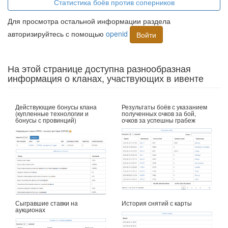
Статистика боёв против соперников
Для просмотра остальной информации раздела
авторизируйтесь с помощью
openid
Войти
На этой странице доступна разнообразная
информация о кланах, участвующих в ивенте
Действующие бонусы клана
Результаты боёв с указанием
(купленные технологии и
полученных очков за бой,
бонусы с провинций)
очков за успешны грабеж
Сыгравшие ставки на
История снятий с карты
аукционах