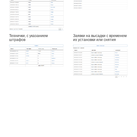
Технички, с указанием
Заявки на высадки с временем
штрафов
их установки или снятия