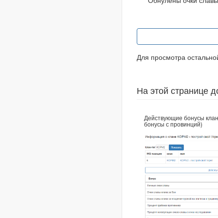
Обнулены очки слав
Для просмотра остальн
На этой странице д
Действующие бонусы клан
бонусы с провинций)