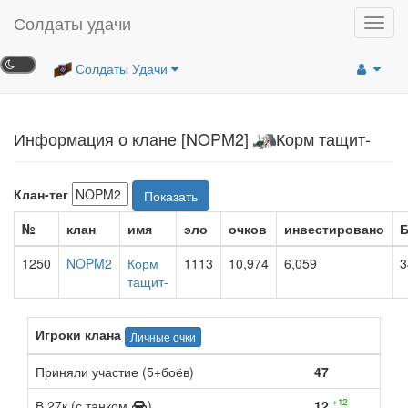
Солдаты удачи
Toggl
navig
Солдаты Удачи
Информация о клане [NOPM2]
Корм тащит-
Клан-тег
Показать
№
клан
имя
эло
очков
инвестировано
Б
1250
NOPM2
Корм
1113
10,974
6,059
3
тащит-
Игроки клана
Личные очки
Приняли участие (5+боёв)
47
+12
В 27к (с танком
)
12