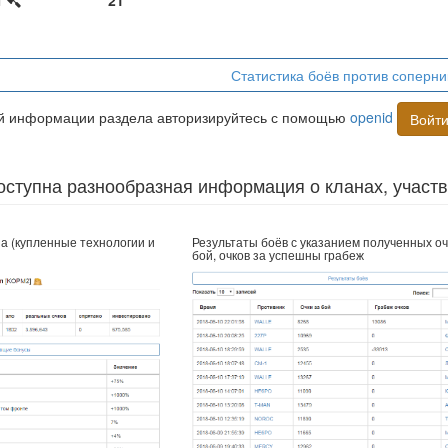
ы
21
Статистика боёв против соперни
ой информации раздела авторизируйтесь с помощью
openid
Войт
оступна разнообразная информация о кланах, участ
а (купленные технологии и
Результаты боёв с указанием полученных оч
бой, очков за успешны грабеж