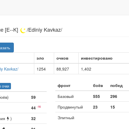
 [E--K]
/Ediniy Kavkaz/
азать
эло
очков
инвестировано
iy Kavkaz/
1254
88,927
1,402
фронт
боёв
побед
 очки
Базовый
555
296
боёв)
59
Продвинутый
23
15
-16
44
Элитный
ния
)
32