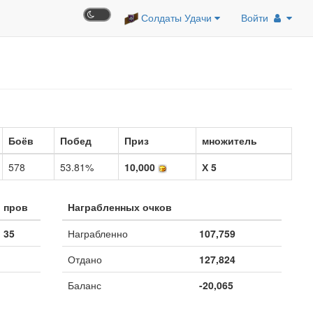
Солдаты Удачи
Войти
Боёв
Побед
Приз
множитель
578
53.81%
10,000
Х 5
пров
Награбленных очков
35
Награбленно
107,759
Отдано
127,824
Баланс
-20,065