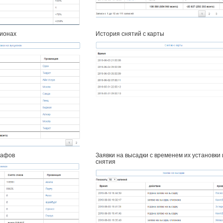
ционах
История снятий с карты
рафов
Заявки на высадки с временем их установки
снятия