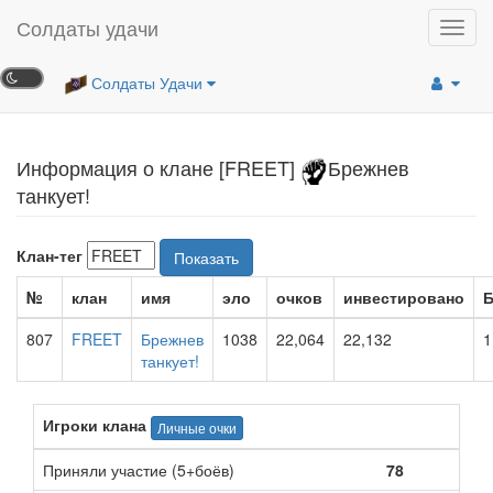
Солдаты удачи
Toggl
navig
Солдаты Удачи
Информация о клане [FREET]
Брежнев
танкует!
Клан-тег
Показать
№
клан
имя
эло
очков
инвестировано
Б
807
FREET
Брежнев
1038
22,064
22,132
1
танкует!
Игроки клана
Личные очки
Приняли участие (5+боёв)
78