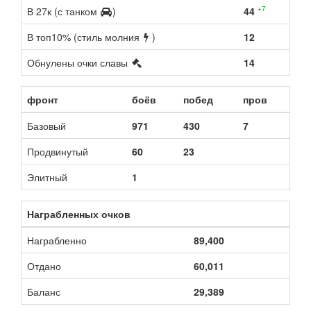
+7
В 27к (с танком
)
44
В топ10% (стиль молния
)
12
Обнулены очки славы
14
фронт
боёв
побед
пров
Базовый
971
430
7
Продвинутый
60
23
Элитный
1
Награбленных очков
Награбленно
89,400
Отдано
60,011
Баланс
29,389