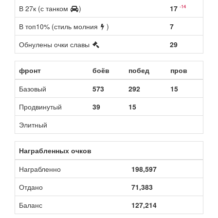
-14
В 27к (с танком
)
17
В топ10% (стиль молния
)
7
Обнулены очки славы
29
фронт
боёв
побед
пров
Базовый
573
292
15
Продвинутый
39
15
Элитный
Награбленных очков
Награбленно
198,597
Отдано
71,383
Баланс
127,214