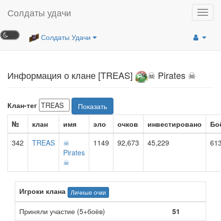
Солдаты удачи
Toggl
navig
Солдаты Удачи
Информация о клане [TREAS]
☠ Pirates ☠
Клан-тег
Показать
№
клан
имя
эло
очков
инвестировано
Бо
342
TREAS
☠
1149
92,673
45,229
61
Pirates
☠
Игроки клана
Личные очки
Приняли участие (5+боёв)
51