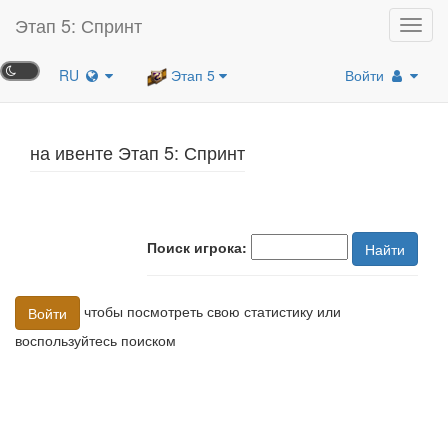
Этап 5: Спринт
Toggl
navig
RU
Этап 5
Войти
на ивенте Этап 5: Спринт
Поиск игрока:
Найти
чтобы посмотреть свою статистику или
Войти
воспользуйтесь поиском