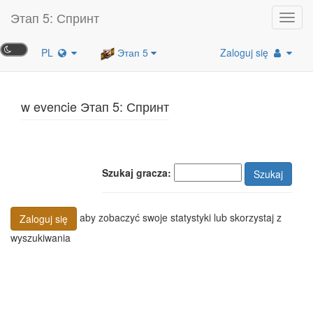
Этап 5: Спринт
Toggl
navig
PL
Этап 5
Zaloguj się
w evencie Этап 5: Спринт
Szukaj gracza:
Szukaj
aby zobaczyć swoje statystyki lub skorzystaj z
Zaloguj się
wyszukiwania