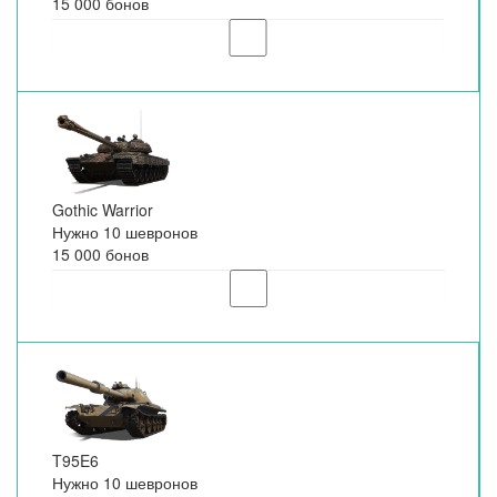
15 000 бонов
Gothic Warrior
Нужно 10 шевронов
15 000 бонов
T95E6
Нужно 10 шевронов