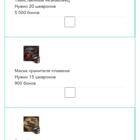
Нужно 20 шевронов
5 000 бонов
Маска хранителя пламени
Нужно 15 шевронов
900 бонов