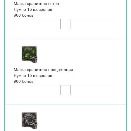
Маска хранителя ветра
Нужно 15 шевронов
900 бонов
Маска хранителя процветания
Нужно 15 шевронов
900 бонов