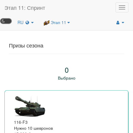
Этап 11: Спринт
Toggl
navig
RU
Этап 11
Призы сезона
0
Выбрано
116-F3
Нужно 10 шевронов