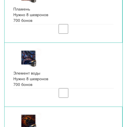
Пламень
Нужно 8 шевронов
700 бонов
Элемент воды
Нужно 8 шевронов
700 бонов