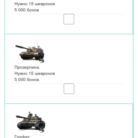
Нужно 15 шевронов
5 000 бонов
Прозерпина
Нужно 15 шевронов
5 000 бонов
Графит