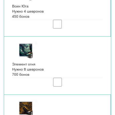
Воин Юга
Нужно 4 шевронов
450 бонов
Элемент огня
Нужно 8 шевронов
700 бонов