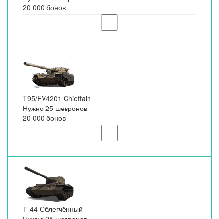
20 000 бонов
T95/FV4201 Chieftain
Нужно 25 шевронов
20 000 бонов
Т-44 Облегчённый
Нужно 25 шевронов