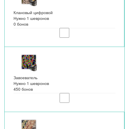
Клановый цифровой
Нужно 1 шевронов
0 бонов
Завоеватель
Нужно 1 шевронов
450 бонов