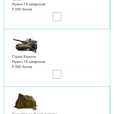
Нужно 15 шевронов
5 000 бонов
Страж Короны
Нужно 15 шевронов
5 000 бонов
Таинственный незнакомец