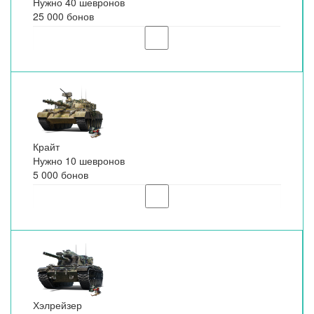
Нужно 40 шевронов
25 000 бонов
Крайт
Нужно 10 шевронов
5 000 бонов
Хэлрейзер