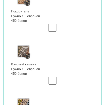
Покоритель
Нужно 1 шевронов
450 бонов
Колотый камень
Нужно 1 шевронов
450 бонов