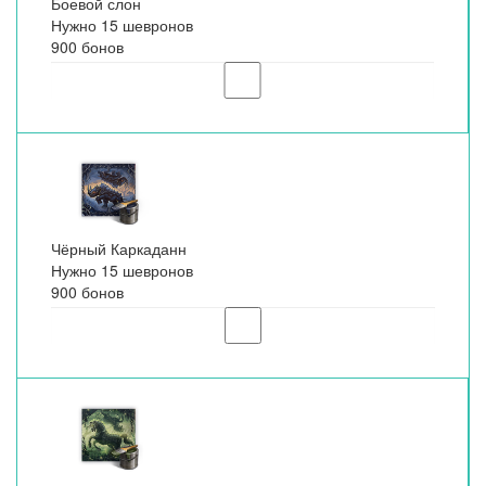
Боевой слон
Нужно 15 шевронов
900 бонов
Чёрный Каркаданн
Нужно 15 шевронов
900 бонов