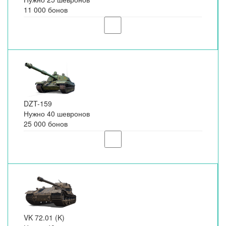
11 000 бонов
DZT-159
Нужно 40 шевронов
25 000 бонов
VK 72.01 (K)