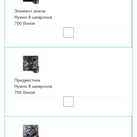
Элемент земли
Нужно 8 шевронов
700 бонов
Предвестник
Нужно 8 шевронов
700 бонов