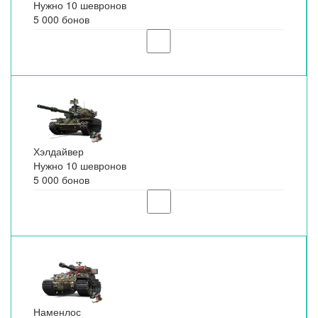
Нужно 10 шевронов
5 000 бонов
Хэлдайвер
Нужно 10 шевронов
5 000 бонов
Наменлос