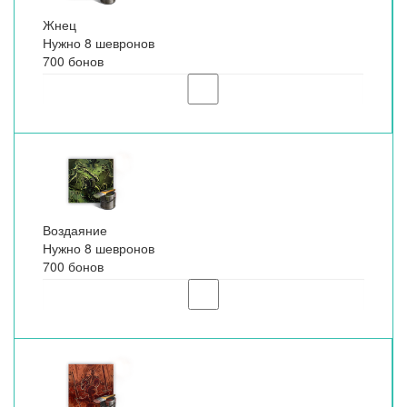
Жнец
Нужно 8 шевронов
700 бонов
Воздаяние
Нужно 8 шевронов
700 бонов