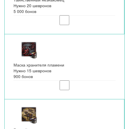
Нужно 20 шевронов
5 000 бонов
Маска хранителя пламени
Нужно 15 шевронов
900 бонов