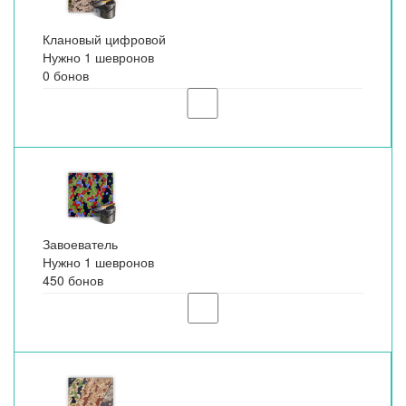
Клановый цифровой
Нужно 1 шевронов
0 бонов
Завоеватель
Нужно 1 шевронов
450 бонов