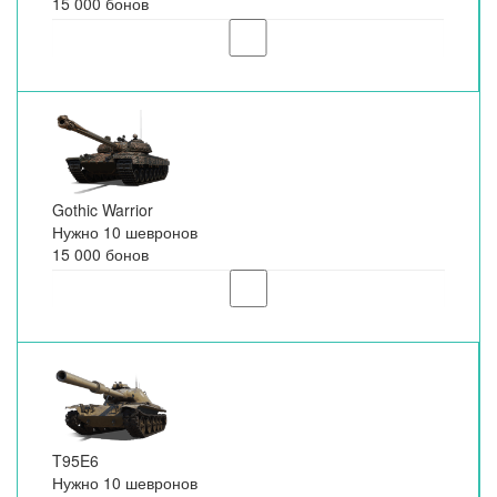
15 000 бонов
Gothic Warrior
Нужно 10 шевронов
15 000 бонов
T95E6
Нужно 10 шевронов