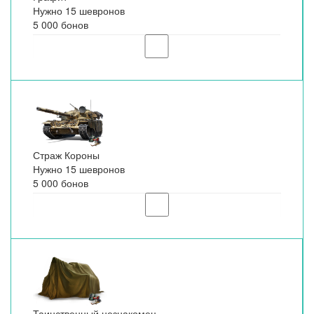
Нужно 15 шевронов
5 000 бонов
Страж Короны
Нужно 15 шевронов
5 000 бонов
Таинственный незнакомец