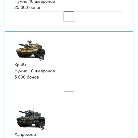
Нужно 40 шевронов
25 000 бонов
Крайт
Нужно 10 шевронов
5 000 бонов
Хэлрейзер