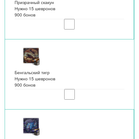
Призрачный скакун
Нужно 15 шевронов
900 бонов
Бенгальский тигр
Нужно 15 шевронов
900 бонов