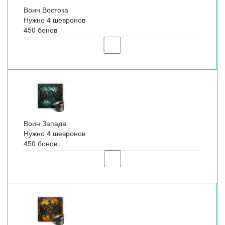
Воин Востока
Нужно 4 шевронов
450 бонов
Воин Запада
Нужно 4 шевронов
450 бонов