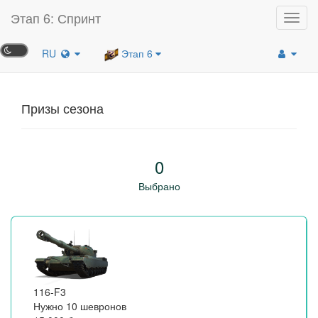
Этап 6: Спринт
Toggl
navig
RU
Этап 6
Призы сезона
0
Выбрано
116-F3
Нужно 10 шевронов