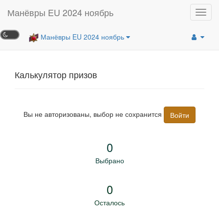
Манёвры EU 2024 ноябрь
Toggl
navig
Манёвры EU 2024 ноябрь
Калькулятор призов
Вы не авторизованы, выбор не сохранится
Войти
0
Выбрано
0
Осталось