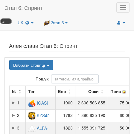
Этап 6: Спринт
Toggl
navig
UK
Этап 6
Алея слави Этап 6: Спринт
Вибрати стовпці
Пошук:
№
Тег
Ело
Очки
Приз
1
1900
2 606 566 855
75 000
IGASI
2
1782
1 890 835 190
60 000
KZS42
3
1823
1 555 091 725
50 000
ALFA-