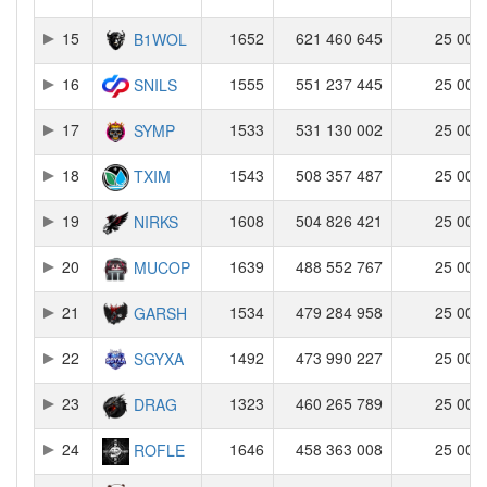
15
1652
621 460 645
25 000
B1WOL
16
1555
551 237 445
25 000
SNILS
17
1533
531 130 002
25 000
SYMP
18
1543
508 357 487
25 000
TXIM
19
1608
504 826 421
25 000
NIRKS
20
1639
488 552 767
25 000
MUCOP
21
1534
479 284 958
25 000
GARSH
22
1492
473 990 227
25 000
SGYXA
23
1323
460 265 789
25 000
DRAG
24
1646
458 363 008
25 000
ROFLE