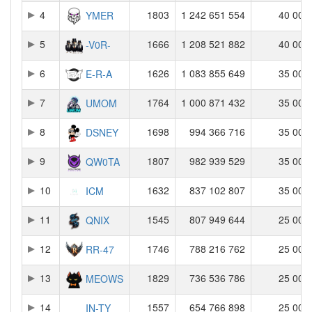
4
1803
1 242 651 554
40 000
YMER
5
1666
1 208 521 882
40 000
-V0R-
6
1626
1 083 855 649
35 000
E-R-A
7
1764
1 000 871 432
35 000
UMOM
8
1698
994 366 716
35 000
DSNEY
9
1807
982 939 529
35 000
QW0TA
10
1632
837 102 807
35 000
ICM
11
1545
807 949 644
25 000
QNIX
12
1746
788 216 762
25 000
RR-47
13
1829
736 536 786
25 000
MEOWS
14
1557
654 766 898
25 000
IN-TY