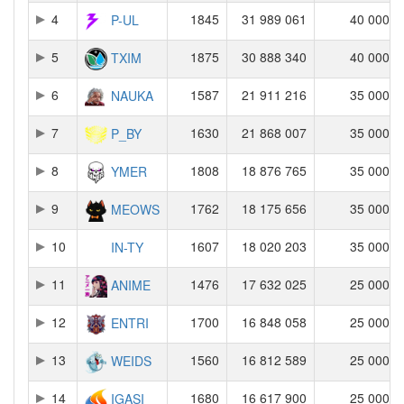
4
1845
31 989 061
40 000
P-UL
5
1875
30 888 340
40 000
TXIM
6
1587
21 911 216
35 000
NAUKA
7
1630
21 868 007
35 000
P_BY
8
1808
18 876 765
35 000
YMER
9
1762
18 175 656
35 000
MEOWS
10
1607
18 020 203
35 000
IN-TY
11
1476
17 632 025
25 000
ANIME
12
1700
16 848 058
25 000
ENTRI
13
1560
16 812 589
25 000
WEIDS
14
1680
16 617 900
25 000
IGASI