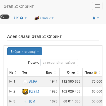
Этап 2: Спринт
Toggl
navig
UK
Этап 2
Алея слави Этап 2: Спринт
Вибрати стовпці
Пошук:
№
Тег
Ело
Очки
Приз
1
1944
112 585 668
75 000
ALFA-
2
1920
102 029 403
60 000
KZS42
3
1876
68 011 365
50 000
ICM