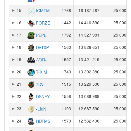
15
1768
16 187 487
25 000
ICMTM
16
1442
14 410 390
25 000
FORZE
17
1792
14 327 981
25 000
PEPE-
18
1560
13 826 651
25 000
DVT0P
19
1557
13 421 219
25 000
-V0R-
20
1740
13 392 386
25 000
T-XIM
21
1515
13 229 500
25 000
7DV
22
1558
13 088 968
25 000
DSNEY
23
1193
12 687 590
25 000
-LI0N
24
1570
12 562 490
25 000
HDTMS