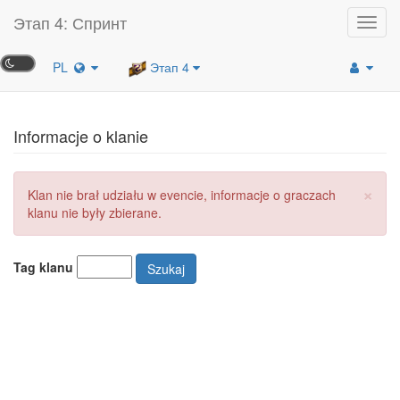
Этап 4: Спринт
Toggl
navig
PL
Этап 4
Informacje o klanie
×
Klan nie brał udziału w evencie, informacje o graczach
klanu nie były zbierane.
Tag klanu
Szukaj