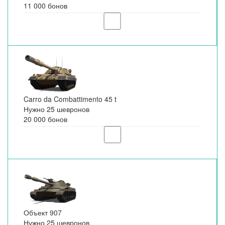
11 000 бонов
Carro da Combattimento 45 t
Нужно 25 шевронов
20 000 бонов
Объект 907
Нужно 25 шевронов