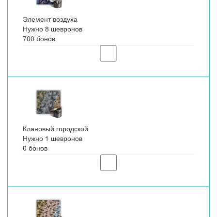
Элемент воздуха
Нужно 8 шевронов
700 бонов
Клановый городской
Нужно 1 шевронов
0 бонов