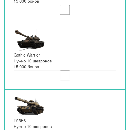
15 000 бонов
Gothic Warrior
Нужно 10 шевронов
15 000 бонов
T95E6
Нужно 10 шевронов