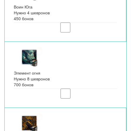
Воин Юга
Нужно 4 шевронов
450 бонов
Элемент огня
Нужно 8 шевронов
700 бонов