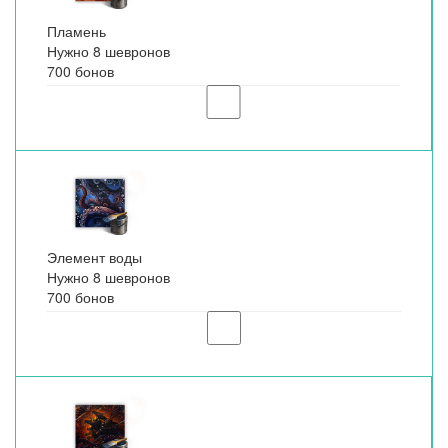
Пламень
Нужно 8 шевронов
700 бонов
Элемент воды
Нужно 8 шевронов
700 бонов