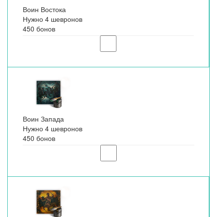
Воин Востока
Нужно 4 шевронов
450 бонов
Воин Запада
Нужно 4 шевронов
450 бонов