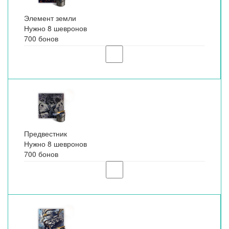
Элемент земли
Нужно 8 шевронов
700 бонов
Предвестник
Нужно 8 шевронов
700 бонов