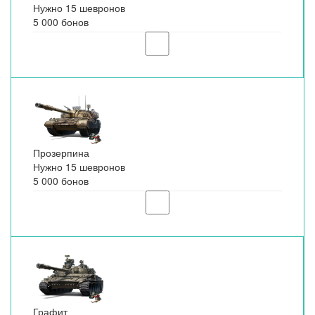
Нужно 15 шевронов
5 000 бонов
Прозерпина
Нужно 15 шевронов
5 000 бонов
Графит