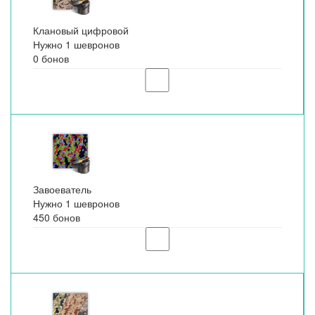
Клановый цифровой
Нужно 1 шевронов
0 бонов
Завоеватель
Нужно 1 шевронов
450 бонов