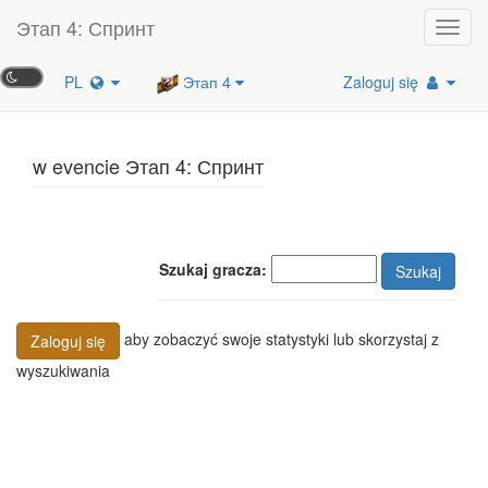
Этап 4: Спринт
Toggl
navig
PL
Этап 4
Zaloguj się
w evencie Этап 4: Спринт
Szukaj gracza:
Szukaj
aby zobaczyć swoje statystyki lub skorzystaj z
Zaloguj się
wyszukiwania