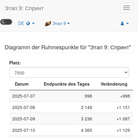
Этап 9: Спринт
Toggl
navig
DE
Этап 9
Diagramm der Ruhmespunkte für "Этап 9: Спринт"
Platz:
Datum
Endpunkte des Tages
Veränderung
2025-07-07
998
+998
2025-07-08
2 149
+1 151
2025-07-09
3 236
+1 087
2025-07-10
4 365
+1 129