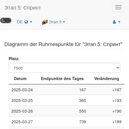
Этап 5: Спринт
Toggl
navig
DE
Этап 5
Diagramm der Ruhmespunkte für "Этап 5: Спринт"
Platz:
Datum
Endpunkte des Tages
Veränderung
2025-03-24
167
+167
2025-03-25
360
+193
2025-03-26
550
+190
2025-03-27
739
+189