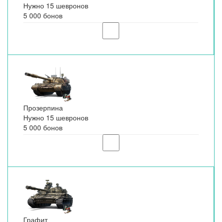
Нужно 15 шевронов
5 000 бонов
Прозерпина
Нужно 15 шевронов
5 000 бонов
Графит