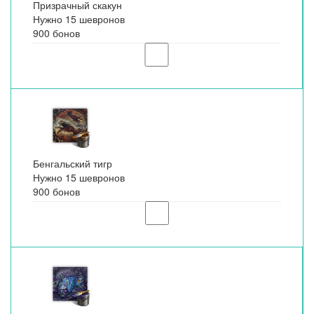
Призрачный скакун
Нужно 15 шевронов
900 бонов
Бенгальский тигр
Нужно 15 шевронов
900 бонов