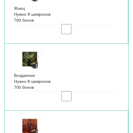
Жнец
Нужно 8 шевронов
700 бонов
Воздаяние
Нужно 8 шевронов
700 бонов