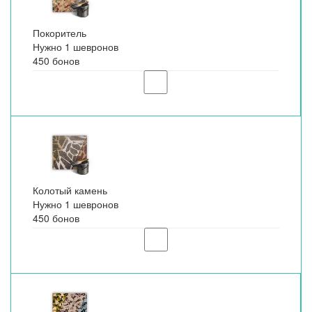
Покоритель
Нужно 1 шевронов
450 бонов
Колотый камень
Нужно 1 шевронов
450 бонов